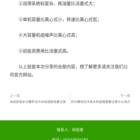
②润滑系统较复杂，耗油量比活塞式大；
③单机容量比离心式小，转速比离心式低；
④大容量机组噪声比离心式高；
⑤初投资费用比活塞式高。
以上就是本次分享的全部内容，想了解更多请关注我们公
司官方网站。
上一页
下一页
浅谈安装水冷螺杆式冷水机组配电要注意什么
风冷模块式冷热水机组接管要注意什么地方
联系人：宋经理
电话：0534-8826787