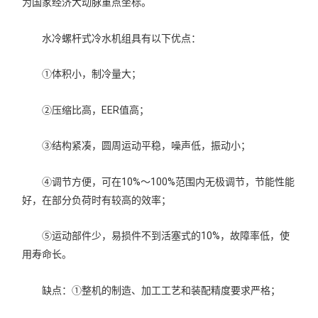
为国家经济大动脉重点坐标。
水冷螺杆式冷水机组具有以下优点：
①体积小，制冷量大；
②压缩比高，EER值高；
③结构紧凑，圆周运动平稳，噪声低，振动小；
④调节方便，可在10%～100%范围内无极调节，节能性能
好，在部分负荷时有较高的效率；
⑤运动部件少，易损件不到活塞式的10%，故障率低，使
用寿命长。
缺点：①整机的制造、加工工艺和装配精度要求严格；