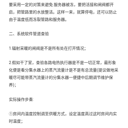
要采用一定的对策来避免 服务器被冻，要把活接和闸阀都开
启，把管路里的水放整洁。这样一来，就算停电，还可以防止
由于温度低而冻裂管路和服务器。
二、系统软件管道查验
1.辐射采暖的闸阀是不是所有处在打开情况；
2.假如干了室，查验各路电热执行器是不是一切正常，最形象
化便是看分集水器上的蒸汽流量计是不是有总流量(提议做地采
暖尽可能带蒸汽流量计的分集水器一便捷中后期调节维护保
养)；
实际操作步奏:
①房间内温度控制调至供暖方式，设定溫度高过这时房间内实
时温度；