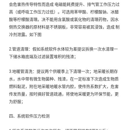
会危害热传导特性而造成 电磁能耗费提升、排气管工作压力过
高（或呼吸工作压力过低）。可选用苯甲酸、柠檬酸钠、冰醋
酸等柠檬酸清理。决不能用含氯酸或氯化物的清理药物，因水
侧热交换器的原材料是不锈钢板，非常容易被其浸蚀，造成 制
冷剂泄露。如下图
2.管道清理：假如系统软件水体较为差提议拆换一次水清理一
下储水箱底端及过滤装置堆积的残渣；
3.地暖管清洗：提议两个供暖季上下清理一次；地采暖长期存
水，水中带有微生物菌种、残渣，在一定标准下次造成生物质
燃料黏泥，附在地采暖地暖水管内腔，使传热系数扩大，危害
传发热量，按时搞好管道疏通，将使地采暖更为环保节能，更
为舒服；
四、系统软件压力检测