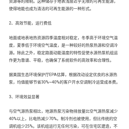
资源等的限制。这种储存于地表浅层近乎无限的可再生能源，
使得地能也成为清洁的可再生能源的一种形式。
2、高效节能，运行费低
地面或地表地热资源四季温度相对稳定，冬季高于环境空气温
度，夏季低于环境空气温度，是一种较好的热泵热源和空调冷
源。除此之外，稳定路面动能温度的特性促使水源热泵机组运
作更为靠谱、平稳，也确保了系统软件的高效率和合理性。
据美国生态环境保护厅EPA估算，根据改动设定优良的水源热
泵，均值能够节省30%~40%的客户开水空调制冷运营成本费。
3、环境效益显著
与空气源热泵相比，地源热泵污染物排放量比空气源热泵减少
40%以上，比电热减少70%。制冷剂也被使用，但比传统的空
调机组少25%。该机组运行无任何污染，可在住宅区建造，不