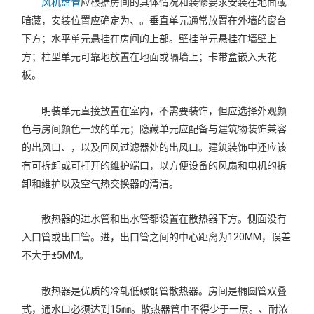
风机盘管
应根据房间的具体情况和装修要求安装在地面或
暗藏，安装位置应确定为、。垂直单元通常放置在外墙的窗台
下方；水平单元悬挂在房间的上部。壁挂单元悬挂在墙壁上
方；柱型单元可靠地放置在地面或隔墙上；卡带盒嵌入天花
板。
明装单元直接放置在室内，不需要装饰，但应选择外观颜
色与房间颜色一致的单元；隐藏单元应配备与建筑物装饰兼容
的出风口、，以及回风过滤器处的出风口。建筑装饰中还应该
有可拆卸或可打开的维护端口，以方便设备的风扇和电机的拆
卸和维护以及空气热交换器的清洁。
散热器的进水管和出水管都设置在散热器下方。侧面没有
入口管或出口管。进，出口管之间的中心距离为120MM，误差
不大于±5MM。
散热器是优质的冷轧低碳钢管散热器。房间是椭圆管双叠
式，通水口必须达到15㎜。散热器管中不得少于一层。、耐浓