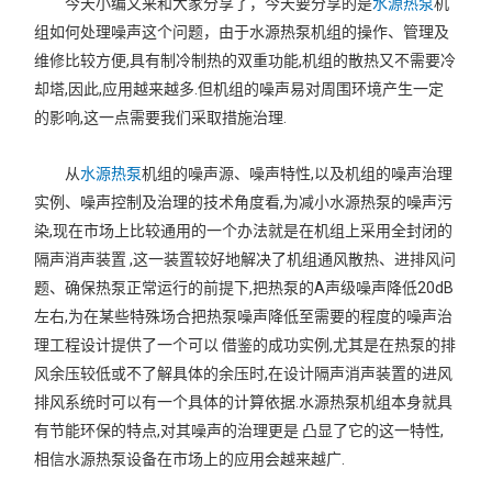
今天小编又来和大家分享了，今天要分享的是
水源热泵
机
组如何处理噪声这个问题，由于水源热泵机组的操作、管理及
维修比较方便,具有制冷制热的双重功能,机组的散热又不需要冷
却塔,因此,应用越来越多.但机组的噪声易对周围环境产生一定
的影响,这一点需要我们采取措施治理.
从
水源热泵
机组的噪声源、噪声特性,以及机组的噪声治理
实例、噪声控制及治理的技术角度看,为减小水源热泵的噪声污
染,现在市场上比较通用的一个办法就是在机组上采用全封闭的
隔声消声装置 ,这一装置较好地解决了机组通风散热、进排风问
题、确保热泵正常运行的前提下,把热泵的A声级噪声降低20dB
左右,为在某些特殊场合把热泵噪声降低至需要的程度的噪声治
理工程设计提供了一个可以 借鉴的成功实例,尤其是在热泵的排
风余压较低或不了解具体的余压时,在设计隔声消声装置的进风
排风系统时可以有一个具体的计算依据.水源热泵机组本身就具
有节能环保的特点,对其噪声的治理更是 凸显了它的这一特性,
相信水源热泵设备在市场上的应用会越来越广.