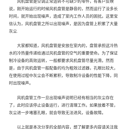
风机盘管是空调正常运转不可缺少的零件，有客户反映
说，刚开始运行的时候风机盘管是静音的，然而运行了没多长
时间，就开始出现噪声，造成了室内工作人员的困扰。这里宝
信认为，风机盘管之所以出现噪声，是因为盘管上积累了大量
灰尘.
大家都知道，风机盘管是安放在室内的，盘管承担这冷热
水的冷热量传递给通过风机盘管的空气的重要使命。为了保证
制冷设备的高效运转，一般都要求风机盘管尽量光滑。然而
是，由于风机盘管一般配备的均为粗效过滤器，孔眼比较大，
在使用过程中灰尘会不断累积，导致制冷设备的性能下降，同
时出现噪声。
风机盘管工作一旦出现噪声说明已经有相当的灰尘存在
了，此时应该停止设备运行，进行清理工作。如果放着不管，
灰尘进一步堵塞孔眼，就会导致无法进风，设备故障。
以上就是本次分享的全部内容，想了解更多内容请关注我