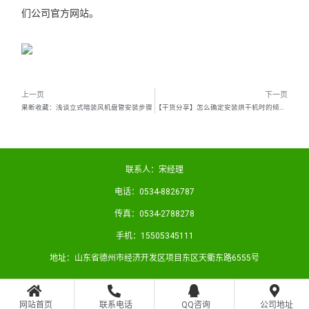
们公司官方网站。
上一页
下一页
果断收藏：浅谈立式暗装风机盘管安装步骤
【干货分享】怎么确定安装烘干机时的倾斜角度
联系人：宋经理
电话：0534-8826787
传真：0534-2788278
手机：15505345111
地址：山东省德州市经济开发区项目东区天衢东路6555号
网站首页
联系电话
QQ咨询
公司地址