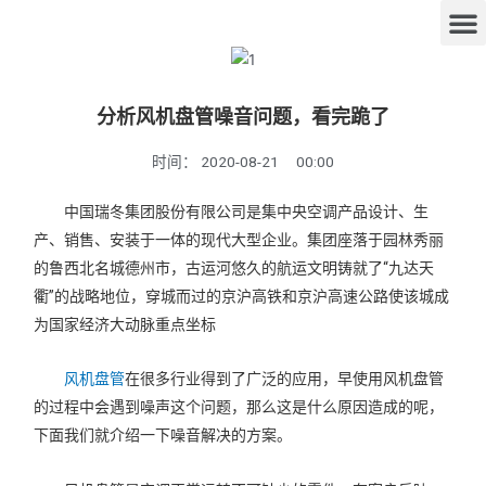
分析风机盘管噪音问题，看完跪了
时间：
2020-08-21
00:00
中国瑞冬集团股份有限公司是集中央空调产品设计、生
产、销售、安装于一体的现代大型企业。集团座落于园林秀丽
的鲁西北名城德州市，古运河悠久的航运文明铸就了“九达天
衢”的战略地位，穿城而过的京沪高铁和京沪高速公路使该城成
为国家经济大动脉重点坐标
风机盘管
在很多行业得到了广泛的应用，早使用风机盘管
的过程中会遇到噪声这个问题，那么这是什么原因造成的呢，
下面我们就介绍一下噪音解决的方案。