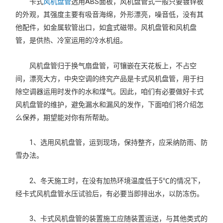
卡式
风机盘管
选用ABS面板，风机盘管式一般只要镀锌板
的外观，其强度主要有吸音海绵，外形漂亮，噪音低，没有其
他配件，如金属软管出口，如盒式磁带。风机盘管和风机盘
管，是供热、冷室运用的冷水机组。
风机盘管归于换气扇盘管，可镶嵌在天花板上，不占空
间，漂亮大方，中央空调的终究产品是卡式风机盘管，用于扫
除空调器运用时发作的水和煤气。因此，咱们有必要做好卡式
风机盘管的维护，避免漏水和漏风的发作，下面咱们将介绍怎
么保养，期望能对你有所帮助。
1、选用风机盘管，运到现场，保持整齐，应采纳防雨、防
雪办法。
2、冬天施工时，在没有加热环境温度低于5℃的情况下，
经卡式风机盘管水压试验后，有必要当即排出水，以防冻伤。
3、卡式风机盘管的装置施工应随装置运送，与其他类式的