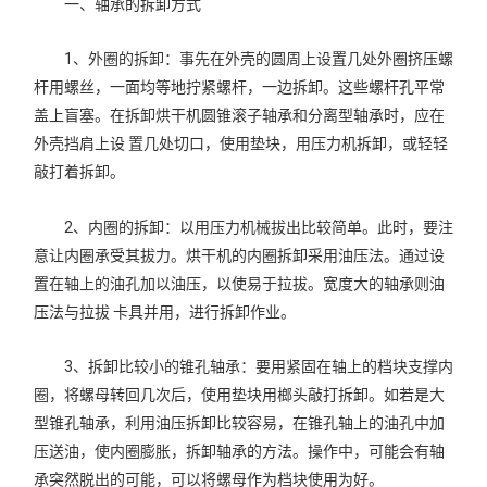
一、轴承的拆卸方式
1、外圈的拆卸：事先在外壳的圆周上设置几处外圈挤压螺
杆用螺丝，一面均等地拧紧螺杆，一边拆卸。这些螺杆孔平常
盖上盲塞。在拆卸烘干机圆锥滚子轴承和分离型轴承时，应在
外壳挡肩上设 置几处切口，使用垫块，用压力机拆卸，或轻轻
敲打着拆卸。
2、内圈的拆卸：以用压力机械拔出比较简单。此时，要注
意让内圈承受其拔力。烘干机的内圈拆卸采用油压法。通过设
置在轴上的油孔加以油压，以使易于拉拔。宽度大的轴承则油
压法与拉拔 卡具并用，进行拆卸作业。
3、拆卸比较小的锥孔轴承：要用紧固在轴上的档块支撑内
圈，将螺母转回几次后，使用垫块用榔头敲打拆卸。如若是大
型锥孔轴承，利用油压拆卸比较容易，在锥孔轴上的油孔中加
压送油，使内圈膨胀，拆卸轴承的方法。操作中，可能会有轴
承突然脱出的可能，可以将螺母作为档块使用为好。