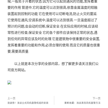
候,一般处于开着的状态.因为它可以起到通风的功能,发挥着重
要的作用.管道中,它的温度可以达到很高,依靠金属温度的短融
装置起到控制的功能.它在使用可以切断电流,防止火灾的蔓延.
它使用在通风,空调系统中,温度可以达到很高.一旦温度超过了
预计的问题,会自动的切断,保证安全.在实际应用的时候,应该经
常性进行检查,保证安全.它的各个部件应该保持正常的状态,遇
到任何的异常应该及时的处理.它是建筑物中很重要的安全装置,
发挥着重要的功能和作用,必须合理的使用.而且它的质量也很重
要,需要高质量.
以上就是本次分享的全部内容，想了解更多请关注我们公
司官方网站。
上一页
下一页
涨姿势！浅谈立式风机盘管机组的安装
果断收藏：浅谈清洗风机盘管方法