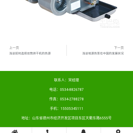
上一页
下一页
浅谈如何选择双筒烘干机的热源
浅谈地源热泵在中国的发展状况
联系人：宋经理
电话：0534-8826787
传真：0534-2788278
手机：15505345111
地址：山东省德州市经济开发区项目东区天衢东路6555号