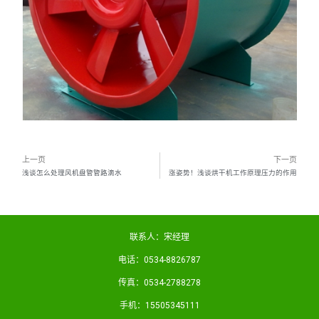
上一页
下一页
浅谈怎么处理风机盘管管路滴水
涨姿势！浅谈烘干机工作原理压力的作用
联系人：宋经理
电话：0534-8826787
传真：0534-2788278
手机：15505345111