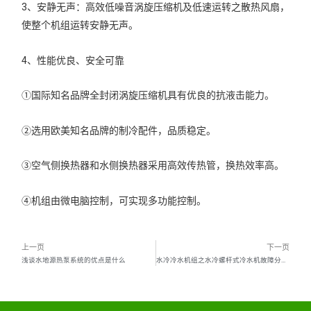
3、安静无声：高效低噪音涡旋压缩机及低速运转之散热风扇，
使整个机组运转安静无声。
4、性能优良、安全可靠
①国际知名品牌全封闭涡旋压缩机具有优良的抗液击能力。
②选用欧美知名品牌的制冷配件，品质稳定。
③空气侧换热器和水侧换热器采用高效传热管，换热效率高。
④机组由微电脑控制，可实现多功能控制。
上一页
下一页
浅谈水地源热泵系统的优点是什么
水冷冷水机组之水冷螺杆式冷水机故障分析与排除（一）