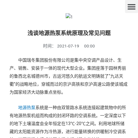
浅谈地源热泵系统原理及常见问题
时间：
2021-07-19
00:00
中国瑞冬集团股份有限公司是集中央空调产品设计、生
产、销售、安装于一体的现代大型企业。集团座落于园林秀丽
的鲁西北名城德州市，古运河悠久的航运文明铸就了“九达天
衢”的战略地位，穿城而过的京沪高铁和京沪高速公路使该城成
为国家经济大动脉重点坐标。
地源热泵
系统是一种由双管路水系统连接起建筑物中的所
有地源热泵机组而构成的封闭环路的空调系统。一定深度以下
的地下土壤温度会全年恒定在13℃-20℃之间。利用地球所储
藏的太阳能资源作为冷热源，进行能量转换的供暖制冷空调系