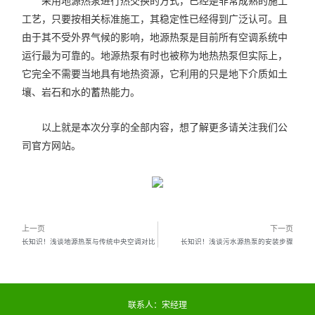
采用地源热泵进行热交换的方式，已经是非常成熟的施工
工艺，只要按相关标准施工，其稳定性已经得到广泛认可。且
由于其不受外界气候的影响，地源热泵是目前所有空调系统中
运行最为可靠的。地源热泵有时也被称为地热热泵但实际上，
它完全不需要当地具有地热资源，它利用的只是地下介质如土
壤、岩石和水的蓄热能力。
以上就是本次分享的全部内容，想了解更多请关注我们公
司官方网站。
上一页
下一页
长知识！浅谈地源热泵与传统中央空调对比
长知识！浅谈污水源热泵的安装步骤
联系人：宋经理