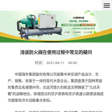
浅谈防火阀在使用过程中常见的疑问
时间：
2021-06-11
00:00
中国瑞冬集团股份有限公司是集中央空调产品设计、生
产、销售、安装于一体的现代大型企业。集团座落于园林秀丽
的鲁西北名城德州市，古运河悠久的航运文明铸就了“九达天
衢”的战略地位，穿城而过的京沪高铁和京沪高速公路使该城成
为国家经济大动脉重点坐标。