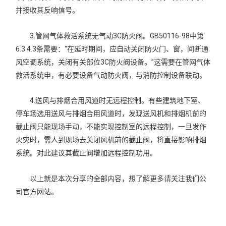
并接收其反响信号。
3.管网气体救活系统无气动3C防火阀。GB50116-98中第
6.3.4.3条需要：“在延时期间，应自动关闭防火门、窗，间断通
风空调系统，关闭有关部位3C防火阀设备。”这需要在管网气体
救活系统申，有必要设备气动防火阀，与消防控制设备联动。
4.送风与排烟合用风道时无远程控制。有些建筑地下室、
停车场选用送风与排烟合用风道时，发现送风机和排烟机前的
截止阀只能现场手动，不能实现控制室的远程控制，一旦发作
火灾时，需人到现场去关闭风机前的截止阀，将直接影响排烟
系统。对此建议其截止阀增加远程控制功用。
以上就是本次分享的全部内容，想了解更多请关注我们公
司官方网站。