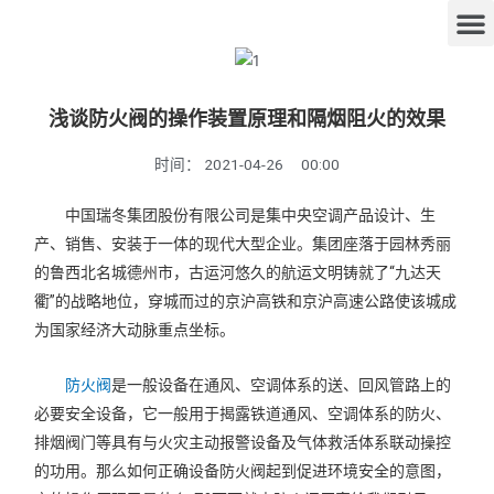
浅谈防火阀的操作装置原理和隔烟阻火的效果
时间：
2021-04-26
00:00
中国瑞冬集团股份有限公司是集中央空调产品设计、生
产、销售、安装于一体的现代大型企业。集团座落于园林秀丽
的鲁西北名城德州市，古运河悠久的航运文明铸就了“九达天
衢”的战略地位，穿城而过的京沪高铁和京沪高速公路使该城成
为国家经济大动脉重点坐标。
防火阀
是一般设备在通风、空调体系的送、回风管路上的
必要安全设备，它一般用于揭露铁道通风、空调体系的防火、
排烟阀门等具有与火灾主动报警设备及气体救活体系联动操控
的功用。那么如何正确设备防火阀起到促进环境安全的意图，