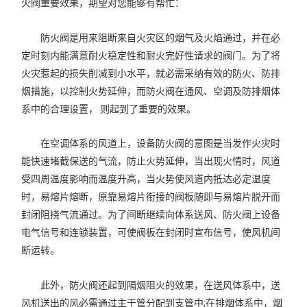
火阀重要效果，期望对您能够有帮忙：
防火阀是用来阻断来自火灾区的烟气及火焰通过，并在必
定时刻内能满意耐火稳定性和耐火完好性请求的阀门。为了将
火灾惹起的损失削减到小水平，就必需采纳有效的防火、防排
烟措施，以控制火势延伸，而防火阀在通风、空调及防排烟体
系中的合理设置， 则起到了重要的效果。
在空调体系的风道上，设备防火阀的意图是当发作火灾时
能快速堵截保送的气流，防止火势延伸，当出现火情时，风道
受四周温度影响而温度升高，当火势使风道内抵达必定温度
时，易熔片熔断，原靠易熔片衔接的阀板随即与易熔片脱开而
封闭阻挠气流通过。为了间断继续向体系送风、防火阀上设备
电气信号和连锁装置，可使阀板在封闭时宣布信号，使风机间
断运转。
此外，防火阀还起到隔烟阻火的效果，在送风体系中，送
风机送出的风必需通过主干管分配到支管中;在排烟体系中，烟