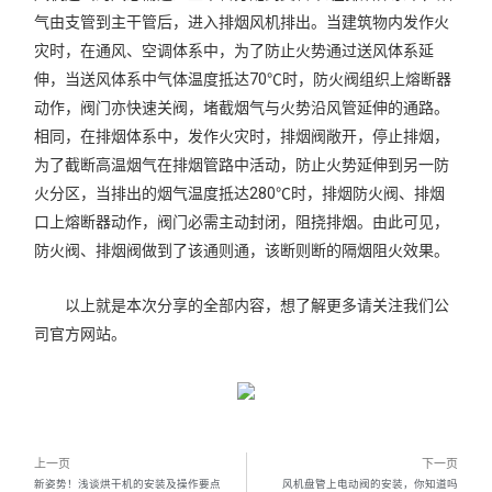
气由支管到主干管后，进入排烟风机排出。当建筑物内发作火
灾时，在通风、空调体系中，为了防止火势通过送风体系延
伸，当送风体系中气体温度抵达70℃时，防火阀组织上熔断器
动作，阀门亦快速关阀，堵截烟气与火势沿风管延伸的通路。
相同，在排烟体系中，发作火灾时，排烟阀敞开，停止排烟，
为了截断高温烟气在排烟管路中活动，防止火势延伸到另一防
火分区，当排出的烟气温度抵达280℃时，排烟防火阀、排烟
口上熔断器动作，阀门必需主动封闭，阻挠排烟。由此可见，
防火阀、排烟阀做到了该通则通，该断则断的隔烟阻火效果。
以上就是本次分享的全部内容，想了解更多请关注我们公
司官方网站。
上一页
下一页
新姿势！浅谈烘干机的安装及操作要点
风机盘管上电动阀的安装，你知道吗