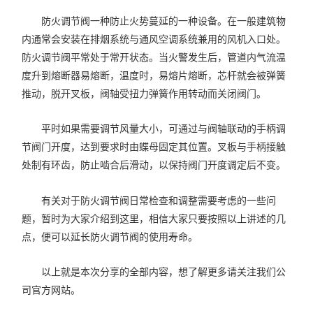
防火调节阀一种防止火势蔓延的一种设备。在一般建筑物
内通常会安装在排烟系统与通风空调系统兼用的风机入口处。
防火调节阀平常处于常开状态。当火警发生后，管道内气流温
度升到熔断器易熔断，温度时，易熔片熔断，芯杆就会被弹簧
推动，脱开叉板，阀轴受扭力弹簧作用转动而关闭阀门。
平时如果需要调节风量大小，可通过与阀轴联动的手柄调
节阀门开度，达到要求时由蝶母固定其位置。叉板与手柄接触
处制有环齿，防止啮合后滑动，以保持阀门开度调定后不变。
有关对于防火调节阀日常检查和调整需要考虑的一些问
题，暂时为大家介绍到这里，相信大家只要按照以上讲述的几
点，便可以延长防火调节阀的使用寿命。
以上就是本次分享的全部内容，想了解更多请关注我们公
司官方网站。