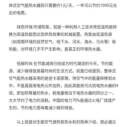
体式空气能热水器则只需要约1元/天，一年可以节约1000元左
右的电费。
绿色环保 所谓热泵，就是一种利用人工技术将低温热能转
换为高温热能而达到供热效果的机械装置。热泵由低温热源
（如周围环境的自然空气、地下水、河水、海水、污水等）吸
热能，对环境几乎不产生影响，是真正的环保热水器。
低碳时尚 在节能减排已经成为时代潮流的今天，节约能
源，减少碳排放是最时尚的生活方式。前面已经提到，整体式
空气能热水器采用的是逆卡诺原理，将空气中的能量转移到水
中，不是直接用电热元件加热，因此其能效可达到电热水器的4
倍，即加热等量的热水，耗电量相当于电热水器的四分之一，
大大节约了电力的消耗。中国的电力70%是通过火电厂烧煤产
生的，节约电力意味着减少碳的排放。
以上就是对生能空气源热泵热水机的简单介绍，想必通过