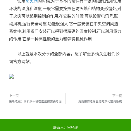
使用
防火阀
的时候,对于基本的条件有一定的限制,比如使用
环境的温度和湿度.一般它需要按照在防火墙和结构变形缝处,对
于火灾可以起到控制的作用.在安装的时候,可以设置电讯号,联
动风机,运行安全可靠,功能很强大.它一般安装在中央空调风道
系统中,利用阀门安装可以得到很精确的温度控制,可以利用重力
的作用.它是一种高性能的重力和弹簧机械作用
以上就是本次分享的全部内容，想了解更多请关注我们公
司官方网站。
上一页
下一页
果断收藏：浅析烘干机在选型前需要考虑的因素
浅谈如何选择合适的净化空调系统
联系人：宋经理