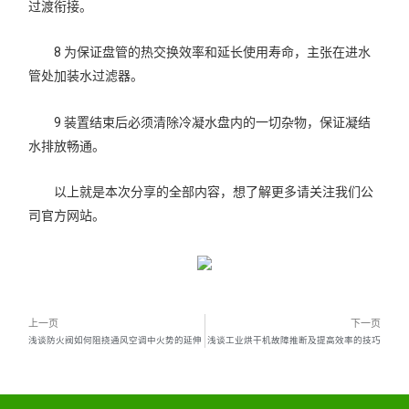
过渡衔接。
8 为保证盘管的热交换效率和延长使用寿命，主张在进水
管处加装水过滤器。
9 装置结束后必须清除冷凝水盘内的一切杂物，保证凝结
水排放畅通。
以上就是本次分享的全部内容，想了解更多请关注我们公
司官方网站。
上一页
下一页
浅谈防火阀如何阻挠通风空调中火势的延伸
浅谈工业烘干机故障推断及提高效率的技巧