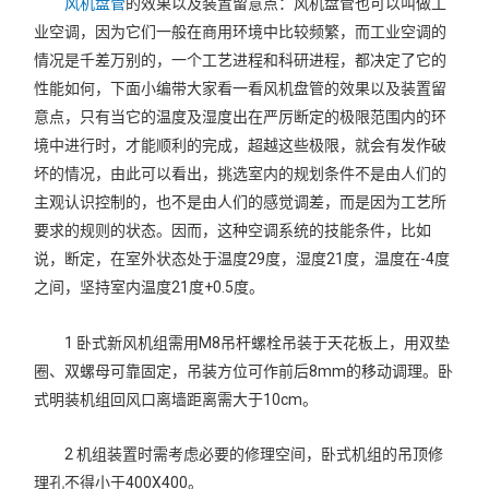
风机盘管
的效果以及装置留意点：风机盘管也可以叫做工
业空调，因为它们一般在商用环境中比较频繁，而工业空调的
情况是千差万别的，一个工艺进程和科研进程，都决定了它的
性能如何，下面小编带大家看一看风机盘管的效果以及装置留
意点，只有当它的温度及湿度出在严厉断定的极限范围内的环
境中进行时，才能顺利的完成，超越这些极限，就会有发作破
坏的情况，由此可以看出，挑选室内的规划条件不是由人们的
主观认识控制的，也不是由人们的感觉调差，而是因为工艺所
要求的规则的状态。因而，这种空调系统的技能条件，比如
说，断定，在室外状态处于温度29度，湿度21度，温度在-4度
之间，坚持室内温度21度+0.5度。
1 卧式新风机组需用M8吊杆螺栓吊装于天花板上，用双垫
圈、双螺母可靠固定，吊装方位可作前后8mm的移动调理。卧
式明装机组回风口离墙距离需大于10cm。
2 机组装置时需考虑必要的修理空间，卧式机组的吊顶修
理孔不得小于400X400。