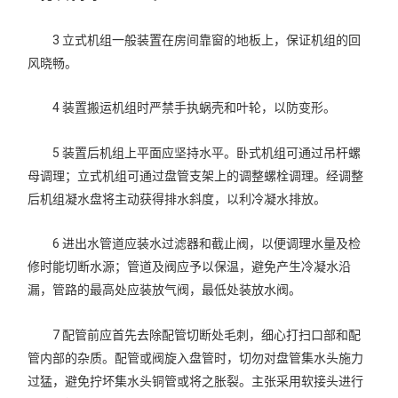
3 立式机组一般装置在房间靠窗的地板上，保证机组的回
风晓畅。
4 装置搬运机组时严禁手执蜗壳和叶轮，以防变形。
5 装置后机组上平面应坚持水平。卧式机组可通过吊杆螺
母调理；立式机组可通过盘管支架上的调整螺栓调理。经调整
后机组凝水盘将主动获得排水斜度，以利冷凝水排放。
6 进出水管道应装水过滤器和截止阀，以便调理水量及检
修时能切断水源；管道及阀应予以保温，避免产生冷凝水沿
漏，管路的最高处应装放气阀，最低处装放水阀。
7 配管前应首先去除配管切断处毛刺，细心打扫口部和配
管内部的杂质。配管或阀旋入盘管时，切勿对盘管集水头施力
过猛，避免拧坏集水头铜管或将之胀裂。主张采用软接头进行