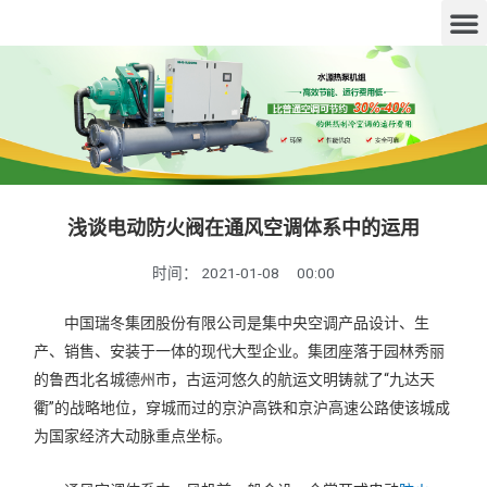
浅谈电动防火阀在通风空调体系中的运用
时间：
2021-01-08
00:00
中国瑞冬集团股份有限公司是集中央空调产品设计、生
产、销售、安装于一体的现代大型企业。集团座落于园林秀丽
的鲁西北名城德州市，古运河悠久的航运文明铸就了“九达天
衢”的战略地位，穿城而过的京沪高铁和京沪高速公路使该城成
为国家经济大动脉重点坐标。