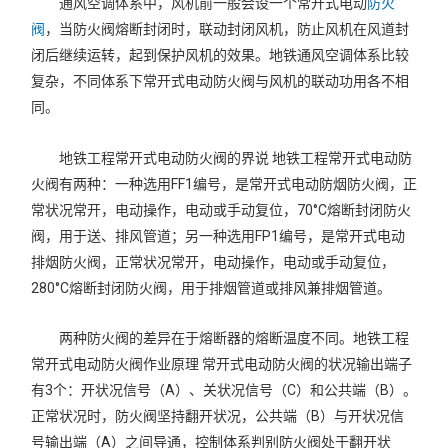
通风空调体系中，风机前一般会设一个常开式电动
防火
阀
，当防火阀熔断封闭时，联动封闭风机，防止风机在风道封
闭后继续运转，起到保护风机的效果。地铁通风空调体系比较
复杂，不同体系下常开式电动防火阀与风机的联动功用各不相
同。
地铁工程常开式电动防火阀的界说 地铁工程常开式电动防
火阀有两种：一种选用FF1编号，是常开式电动防烟防火阀，正
常状况常开，电动操作，电动或手动复位，70°C熔断封闭防火
阀，用于送、排风管道；另一种选用FP1编号，是常开式电动
排烟防火阀，正常状况常开，电动操作，电动或手动复位，
280°C熔断封闭防火阀，用于排烟管道或排风兼排烟管道。
两种防火阀的差异在于熔断器的熔断温度不同。地铁工程
常开式电动防火阀作业原理 常开式电动防火阀的状况输出端子
有3个：开状况信号（A）、关状况信号（C）和公共端（B）。
正常状况时，防火阀坚持翻开状况，公共端（B）与开状况信
号输出端（A）之间导通，控制体系判别防火阀处于翻开状