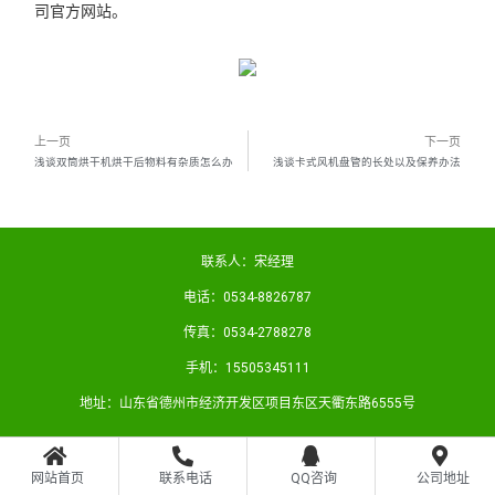
司官方网站。
上一页
下一页
浅谈双筒烘干机烘干后物料有杂质怎么办
浅谈卡式风机盘管的长处以及保养办法
联系人：宋经理
电话：0534-8826787
传真：0534-2788278
手机：15505345111
地址：山东省德州市经济开发区项目东区天衢东路6555号
网站首页
联系电话
QQ咨询
公司地址