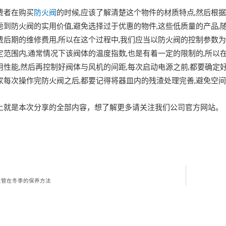
者在购买
防火阀
的时候,应该了解清楚这个物件的材质特点,然后根据
虑到防火阀的实用价值,避免选择过于优惠的物件,这些低质量的产品,
费后期的维修费用,所以在这个过程中,我们应当以防火阀的控制参数为
定范围内,通常情况下该阀体的温度指数,也是有着一定的限制的,所以
用性能,然后再控制好阀体与风机的间距,每次启动电源之前,都要确定
家每次操作完防火阀之后,都要记得将器皿内的残渣处理完善,避免空间
是本次分享的全部内容，想了解更多请关注我们公司官方网站。
盘管在冬季的保养方法