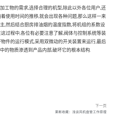
加工物的需求,选择合理的机型,除此以外各位用户,还
随着使用时间的推移,就会出现各种问题,那么这样一来
主,然后结合厨房排油烟的温度指数,将机组的系数设
在这过程中,各位有必要注意了解,阀体与控制系统等装
好物件的运行模式,采用双微动的开关装置来运行,最后
中的物质渗透到产品内部,破坏它的根本结构.
下一页
果断收藏：浅谈风机盘管工作原理