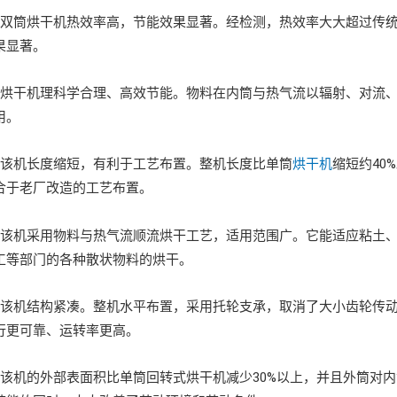
筒烘干机热效率高，节能效果显著。经检测，热效率大大超过传统单
果显著。
干机理科学合理、高效节能。物料在内筒与热气流以辐射、对流、
用。
机长度缩短，有利于工艺布置。整机长度比单筒
烘干机
缩短约40
合于老厂改造的工艺布置。
机采用物料与热气流顺流烘干工艺，适用范围广。它能适应粘土、
工等部门的各种散状物料的烘干。
机结构紧凑。整机水平布置，采用托轮支承，取消了大小齿轮传动
行更可靠、运转率更高。
机的外部表面积比单筒回转式烘干机减少30%以上，并且外筒对内