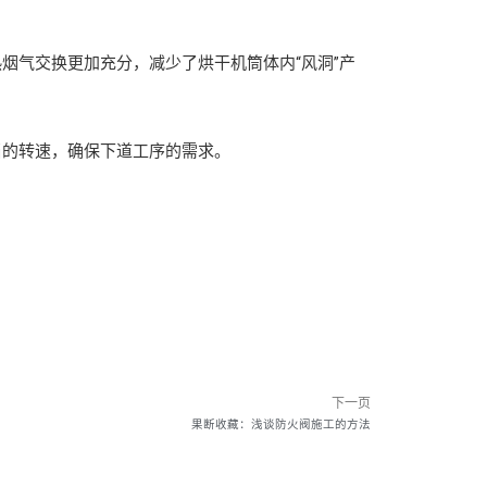
气交换更加充分，减少了烘干机筒体内“风洞”产
的转速，确保下道工序的需求。
下一页
果断收藏：浅谈防火阀施工的方法