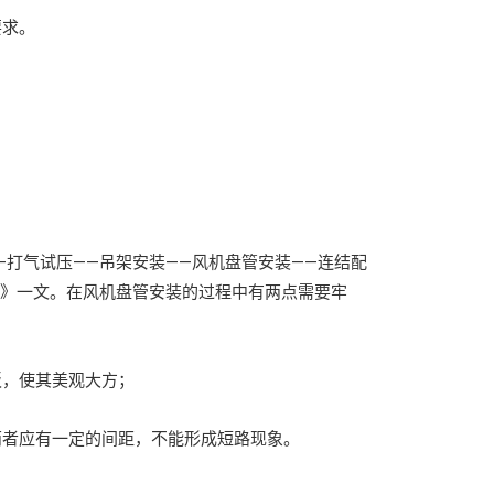
要求。
打气试压——吊架安装——风机盘管安装——连结配
装》一文。在风机盘管安装的过程中有两点需要牢
，使其美观大方；
者应有一定的间距，不能形成短路现象。