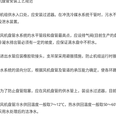
盘管安装工艺规范
组供水入口处，应安装过滤器。在冲洗冷媒水系统干管时，污水不
设泄水装置。
机盘管水系统的水平管段和盘管最高点，应设排气阀(目前生产的盘
冷凝水排出管必须有一定的坡度，应保证滴水盘中不积水。
出水管应装橡胶软接头，支吊架采用避振措施，防止机组运行时振
系统的竖向分区，根据风机盘管及管道的承压能力确定，使各环路
了防止盘管阻塞，应在风机盘管的供水管上，装设水过滤器，目前
机盘管冷水供回温度一般取7～12℃，热水供回温度一般取50～6
采用水处理后的洁净水。