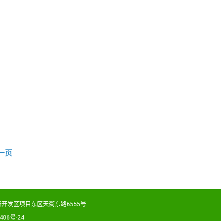
一页
开发区项目东区天衢东路6555号
406号-24