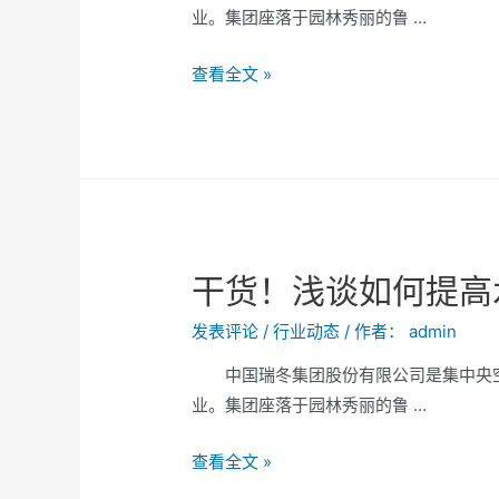
业。集团座落于园林秀丽的鲁 …
查看全文 »
干货！浅谈如何提高
发表评论
/
行业动态
/ 作者：
admin
中国瑞冬集团股份有限公司是集中央空
业。集团座落于园林秀丽的鲁 …
查看全文 »