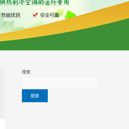
搜索
搜索