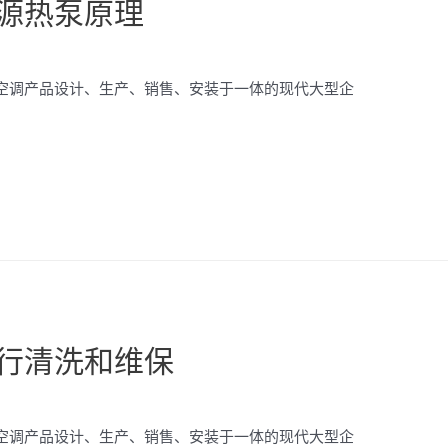
源热泵原理
调产品设计、生产、销售、安装于一体的现代大型企
行清洗和维保
调产品设计、生产、销售、安装于一体的现代大型企