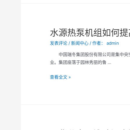
水源热泵机组如何提
发表评论
/
新闻中心
/ 作者：
admin
中国瑞冬集团股份有限公司是集中央空
业。集团座落于园林秀丽的鲁 …
查看全文 »