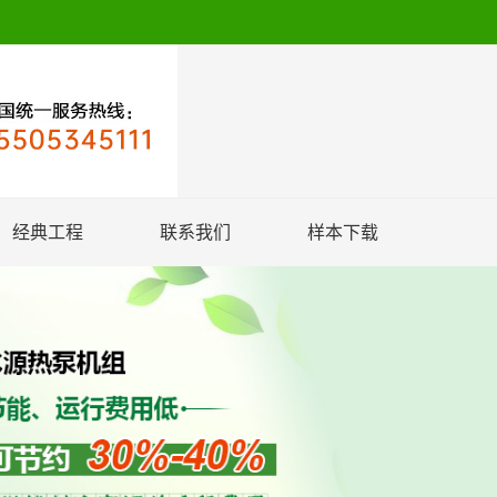
经典工程
联系我们
样本下载