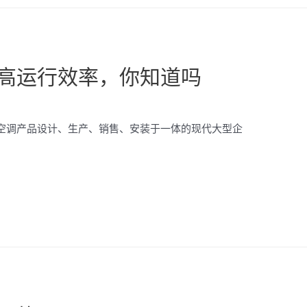
高运行效率，你知道吗
调产品设计、生产、销售、安装于一体的现代大型企