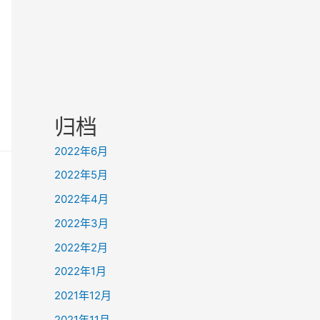
归档
2022年6月
2022年5月
2022年4月
2022年3月
2022年2月
2022年1月
2021年12月
2021年11月